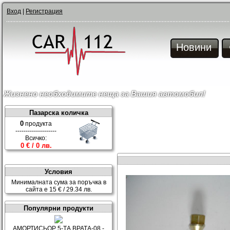
Вход
|
Регистрация
Новини
Жизнено необходимите неща за Вашия автомобил!
Пазарска количка
0
продукта
--------------------
Всичко:
0 € / 0 лв.
Условия
Минималната сума за поръчка в
сайта е 15 € / 29.34 лв.
Популярни продукти
АМОРТИСЬОР 5-ТА ВРАТА-08 -