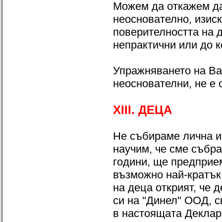
Можем да откажем да
неоснователно, изис
поверителността на д
непрактични или до к
Упражняването на Ваш
неоснователни, не е 
XIII. ДЕЦА
Не събираме лична и
научим, че сме събр
години, ще предприе
възможно най-кратък 
на деца открият, че 
си на "Динел" ООД, с
в настоящата Декла