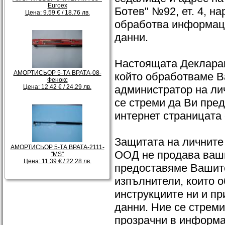
Euroex
Ботев" №92, ет. 4, на
Цена: 9.59 € / 18.76 лв.
обработва информаци
данни.
Настоящата Декларац
АМОРТИСЬОР 5-ТА ВРАТА-08-
който обработваме В
Фенокс
Цена: 12.42 € / 24.29 лв.
администратор на ли
се стреми да Ви пре
интернет страницата 
Защитата на личните 
АМОРТИСЬОР 5-ТА ВРАТА-2111-
ООД не продава ваши
"МS"
Цена: 11.39 € / 22.28 лв.
предоставяме Вашите
изпълнители, които 
инструкциите ни и пр
данни. Ние се стрем
прозрачни в информа