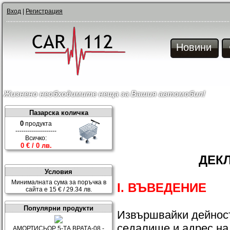
Вход
|
Регистрация
Новини
Жизнено необходимите неща за Вашия автомобил!
Пазарска количка
0
продукта
--------------------
Всичко:
0 € / 0 лв.
ДЕК
Условия
Минималната сума за поръчка в
I. ВЪВЕДЕНИЕ
сайта е 15 € / 29.34 лв.
Популярни продукти
Извършвайки дейност
седалище и адрес на 
АМОРТИСЬОР 5-ТА ВРАТА-08 -