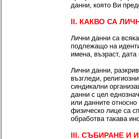
данни, която Ви пред
II. КАКВО СА ЛИ
Лични данни са всяк
подлежащо на иденти
имена, възраст, дата
Лични данни, разкрив
възгледи, религиозн
синдикални организа
данни с цел еднозна
или данните относно
физическо лице са с
обработва такава ин
III. СЪБИРАНЕ И