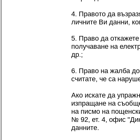
4. Правото да възра
личните Ви данни, ко
5. Право да откажете
получаване на елект
др.;
6. Право на жалба до
считате, че са наруш
Ако искате да упражн
изпращане на съобще
на писмо на пощенски
№ 92, ет. 4, офис "Д
данните.