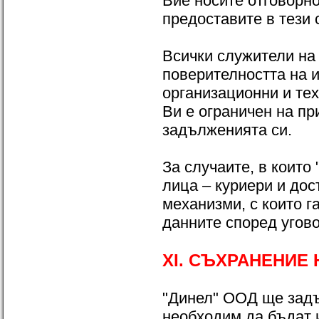
Вие носите отговорно
предоставите в тези 
Всички служители на
поверителността на 
организационни и тех
Ви е ограничен на п
задълженията си.
За случаите, в които
лица – куриери и до
механизми, с които г
данните според угово
XI. СЪХРАНЕНИЕ
"Динел" ООД ще задъ
необходим да бъдат 