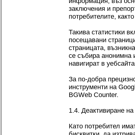
информация, въз осн
заключения и препоръ
потребителите, както
Такива статистики вк
посещавани страници
страницата, възникна
се събира анонимна 
навигират в уебсайта
За по-добра прецизно
инструменти на Googl
BGWeb Counter.
1.4. Деактивиране на
Като потребител има
бисквитки, да изтрив