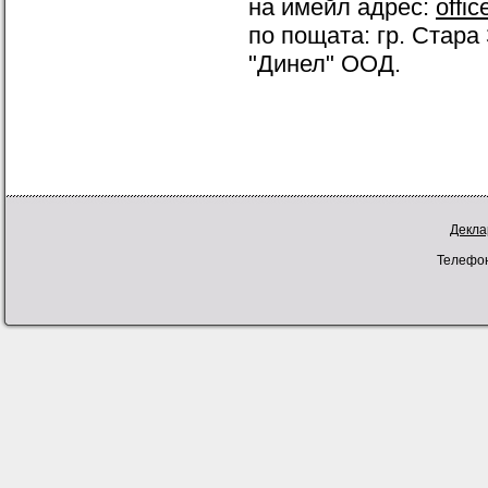
на имейл адрес:
offi
по пощата: гр. Стара 
"Динел" ООД.
Декла
Телефон