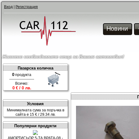
Вход
|
Регистрация
Новини
Жизнено необходимите неща за Вашия автомобил!
Пазарска количка
0
продукта
--------------------
Всичко:
0 € / 0 лв.
Условия
Минималната сума за поръчка в
сайта е 15 € / 29.34 лв.
Популярни продукти
АМОРТИСЬОР 5-ТА ВРАТА-08 -